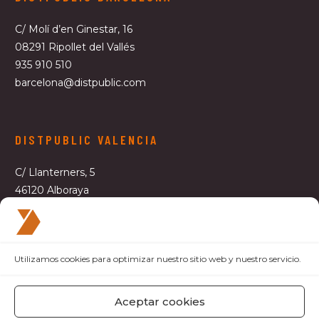
C/ Molí d’en Ginestar, 16
08291 Ripollet del Vallés
935 910 510
barcelona@distpublic.com
DISTPUBLIC VALENCIA
C/ Llanterners, 5
46120 Alboraya
963 609 181
valencia@distpublic.com
Utilizamos cookies para optimizar nuestro sitio web y nuestro servicio.
Aceptar cookies