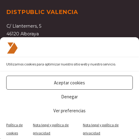
DISTPUBLIC VALENCIA
C/ Llanterners, 5
46120 Alboraya
963 609 181
valencia@distpublic.com
Utilizamos cookies para optimizar nuestro sitio web y nuestro servicio.
Aceptar cookies
Nota legal y política de privacidad
Denegar
Normativa de cookies
Ver preferencias
Web alojada en:
Turiabyte Servicios Tecnológicos
Política de
Nota legal y política de
Nota legal y política de
cookies
privacidad
privacidad