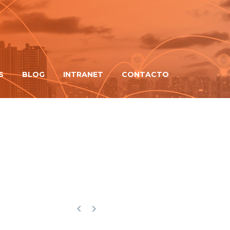
S
BLOG
INTRANET
CONTACTO

