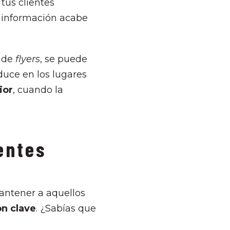
tus clientes
la información acabe
n de
flyers
, se puede
duce en los lugares
ior
, cuando la
ientes
antener a aquellos
on clave
. ¿Sabías que