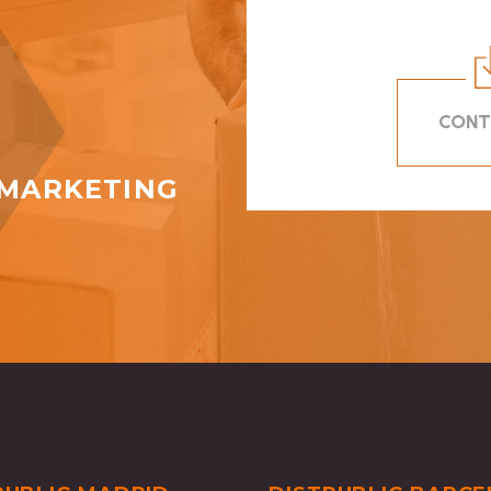
CONT
N
 MARKETING