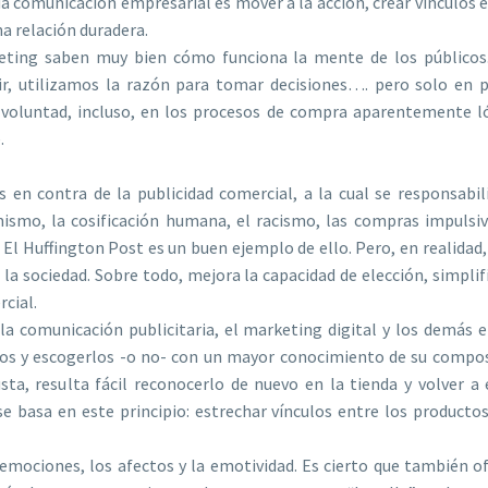
da comunicación empresarial es mover a la acción, crear vínculos 
na relación duradera.
keting saben muy bien cómo funciona la mente de los público
cir, utilizamos la razón para tomar decisiones…. pero solo en p
 voluntad, incluso, en los procesos de compra aparentemente ló
.
 en contra de la publicidad comercial, a la cual se responsabil
mismo, la cosificación humana, el racismo, las compras impulsiv
e El Huffington Post es un buen ejemplo de ello. Pero, en realidad,
 la sociedad. Sobre todo, mejora la capacidad de elección, simpli
cial.
 la comunicación publicitaria, el marketing digital y los demá
os y escogerlos -o no- con un mayor conocimiento de su composi
sta, resulta fácil reconocerlo de nuevo en la tienda y volver a e
 basa en este principio: estrechar vínculos entre los productos
as emociones, los afectos y la emotividad. Es cierto que también 