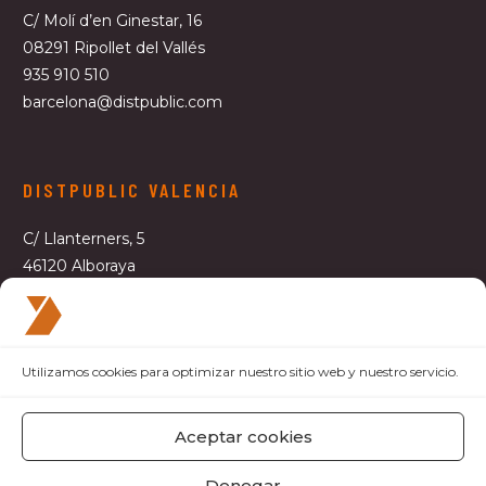
C/ Molí d’en Ginestar, 16
08291 Ripollet del Vallés
935 910 510
barcelona@distpublic.com
DISTPUBLIC VALENCIA
C/ Llanterners, 5
46120 Alboraya
963 609 181
valencia@distpublic.com
Utilizamos cookies para optimizar nuestro sitio web y nuestro servicio.
Aceptar cookies
Nota legal y política de privacidad
Denegar