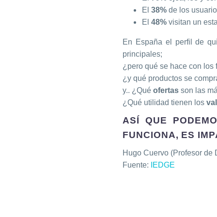
El
38%
de los usuario
El
48%
visitan un est
En España el perfil de q
principales;
¿pero qué se hace con los f
¿y qué productos se compra
y.. ¿Qué
ofertas
son las má
¿Qué utilidad tienen los
va
ASÍ QUE PODEMO
FUNCIONA, ES IMP
Hugo Cuervo (Profesor de D
Fuente:
IEDGE