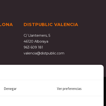
ELONA
DISTPUBLIC VALENCIA
C/ Llanterners, 5
46120 Alboraya
963 609 181
valencia@distpublic.com
Denegar
Ver preferencias