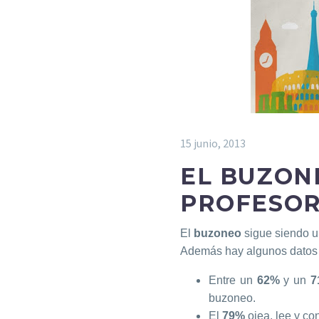
15 junio, 2013
EL BUZON
PROFESOR
El
buzoneo
sigue siendo u
Además hay algunos datos 
Entre un
62%
y un
7
buzoneo.
El
79%
ojea, lee y co