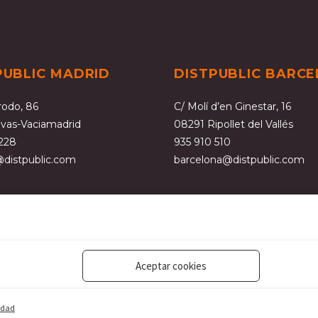
PUBLIC MADRID
DISTPUBLIC BARC
rodo, 86
C/ Molí d’en Ginestar, 16
ivas-Vaciamadrid
08291 Ripollet del Vallés
 228
935 910 510
distpublic.com
barcelona@distpublic.com
Nota legal y política de privacidad
Normativa de cookies
Aceptar cookies
Web alojada en:
Turiabyte Servicios Tecnológicos
cidad