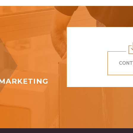
CONT
N
 MARKETING