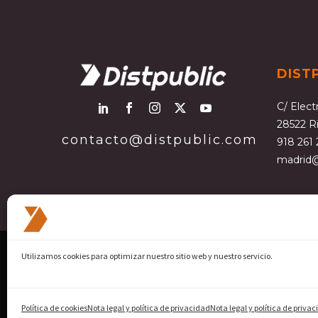
DIST
C/ Elect
28522 R
contacto@distpublic.com
918 261
madrid@
Utilizamos cookies para optimizar nuestro sitio web y nuestro servicio.
Política de cookies
Nota legal y política de privacidad
Nota legal y política de priva