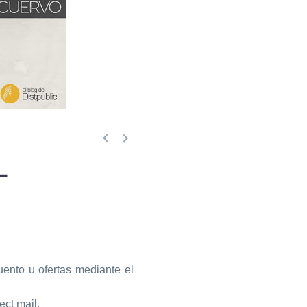


L
ento u ofertas mediante el
ect mail.