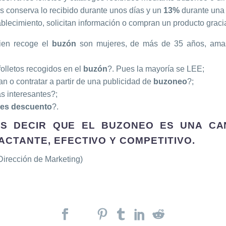
s conserva lo recibido durante unos días y un
13%
durante una
ablecimiento, solicitan información o compran un producto graci
uien recoge el
buzón
son mujeres, de más de 35 años, amas
olletos recogidos en el
buzón
?. Pues la mayoría se LEE;
n o contratar a partir de una publicidad de
buzoneo
?;
s interesantes?;
les descuento
?.
S DECIR QUE EL BUZONEO ES UNA CA
ACTANTE, EFECTIVO Y COMPETITIVO.
irección de Marketing)