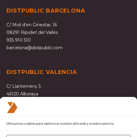
DISTPUBLIC BARCELONA
C/ Molí d’en Ginestar, 16
08291 Ripollet del Vallés
935 910 510
barcelona@distpublic.com
DISTPUBLIC VALENCIA
C/ Llanterners, 5
46120 Alboraya
963 609 181
valencia@distpublic.com
Utilizamos cookies para optimizar nuestro sitio web y nuestro servicio.